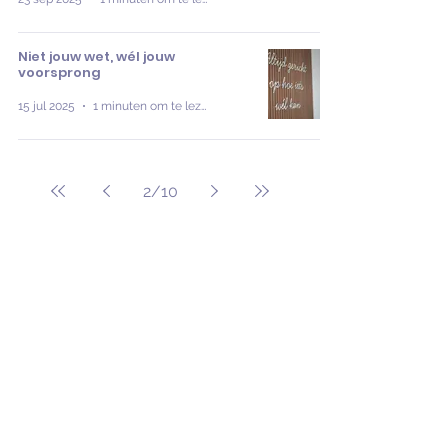
Niet jouw wet, wél jouw
voorsprong
15 jul 2025
1 minuten om te lezen
2
/
10
Blijf op de hoogte
Naar aanbod
Grip op vandaag,
ruimte voor morgen