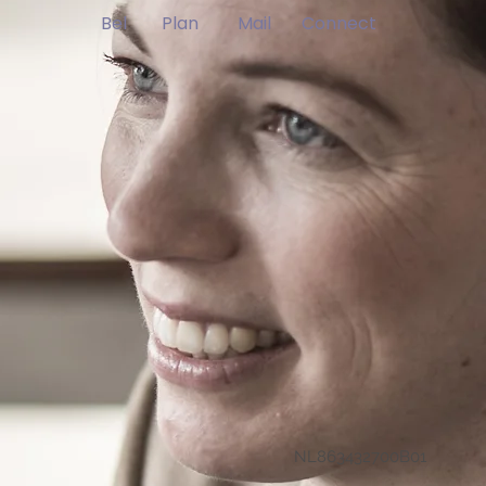
Bel Plan Mail Connect
NL863432700B01