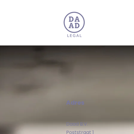
Adres
Daad B.V.
Poststraat 1