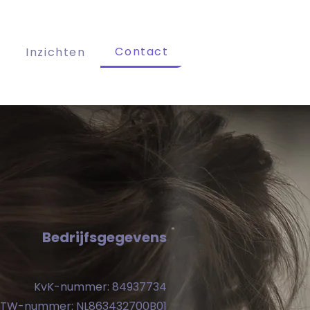
Contact
Inzichten
Bedrijfsgegevens
KvK-nummer: 84937734
TW-nummer: NL863432700B01