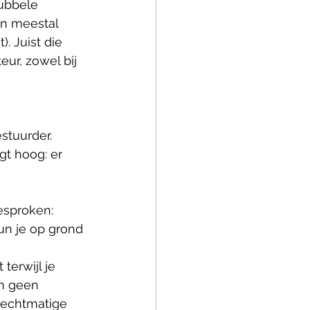
ubbele 
n meestal 
 Juist die 
ur, zowel bij 
stuurder. 
gt hoog: er 
esproken: 
kun je op grond 
terwijl je 
n geen 
rechtmatige 