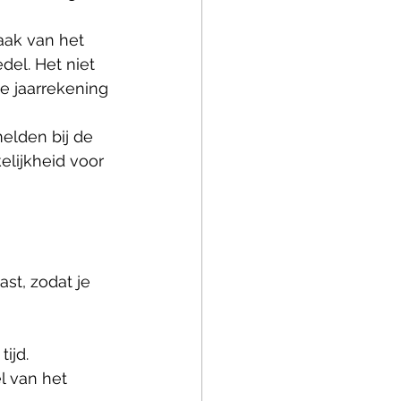
aak van het 
del. Het niet 
e jaarrekening 
melden bij de 
kelijkheid voor 
 
st, zodat je 
ijd. 
 van het 