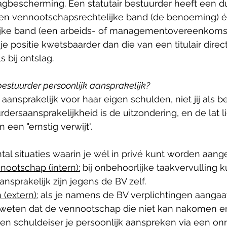
agbescherming. Een statutair bestuurder heeft een d
een vennootschapsrechtelijke band (de benoeming) é
ijke band (een arbeids- of managementovereenkomst).
 positie kwetsbaarder dan die van een titulair directe
s bij ontslag.
estuurder persoonlijk aansprakelijk?
 aansprakelijk voor haar eigen schulden, niet jij als be
dersaansprakelijkheid is de uitzondering, en de lat li
 een "ernstig verwijt".
ntal situaties waarin je wél in privé kunt worden aang
ootschap (intern):
 bij onbehoorlijke taakvervulling 
ansprakelijk zijn jegens de BV zelf. 
(extern):
 als je namens de BV verplichtingen aangaat 
 weten dat de vennootschap die niet kan nakomen e
een schuldeiser je persoonlijk aanspreken via een on