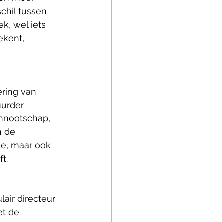
chil tussen 
k, wel iets 
ekent, 
ring van 
uurder 
nnootschap, 
n de 
e, maar ook 
t.
ulair directeur 
et de 