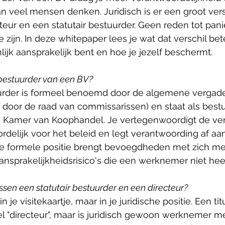
dan veel mensen denken. Juridisch is er een groot vers
eur en een statutair bestuurder. Geen reden tot panie
 zijn. In deze whitepaper lees je wat dat verschil bet
ijk aansprakelijk bent en hoe je jezelf beschermt.
 bestuurder van een BV? 
uurder is formeel benoemd door de algemene vergade
 door de raad van commissarissen) en staat als best
e Kamer van Koophandel. Je vertegenwoordigt de ve
delijk voor het beleid en legt verantwoording af aa
e formele positie brengt bevoegdheden met zich me
ansprakelijkheidsrisico's die een werknemer niet heef
ussen een statutair bestuurder en een directeur? 
in je visitekaartje, maar in je juridische positie. Een tit
tel "directeur", maar is juridisch gewoon werknemer m