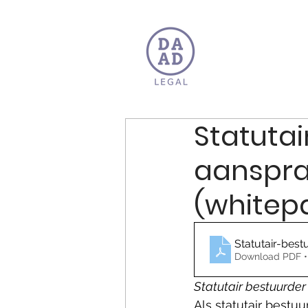
Statutai
aansprak
(whitep
Statutair-bes
Download PDF •
Statutair bestuurder
Als statutair bestu