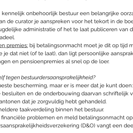
s kennelijk onbehoorlijk bestuur een belangrijke oorz
kan de curator je aanspreken voor het tekort in de boe
delijke administratie of het te laat publiceren van d
adeel. 
en premies:
 bij betalingsonmacht moet je dit op tijd 
 je dat niet (of te laat), dan ligt persoonlijke aanspra
ngen en pensioenpremies al snel op de loer.
elf tegen bestuurdersaansprakelijkheid? 
beste bescherming, maar er is meer dat je kunt doen:
 besluiten en de onderbouwing daarvan schriftelijk va
antonen dat je zorgvuldig hebt gehandeld. 
eldere taakverdeling binnen het bestuur. 
ij financiële problemen en meld betalingsonmacht op t
saansprakelijkheidsverzekering (D&O) vangt een deel