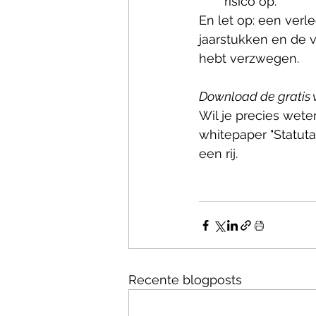
risico op. 
En let op: een ver
jaarstukken en de v
hebt verzwegen.
Download de gratis 
Wil je precies wete
whitepaper "Statuta
een rij.
Recente blogposts