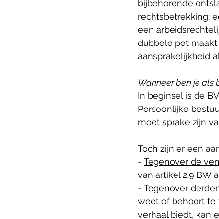
bijbehorende ontsl
rechtsbetrekking: 
een arbeidsrechtel
dubbele pet maakt je
aansprakelijkheid al
Wanneer ben je als b
In beginsel is de BV
Persoonlijke bestuur
moet sprake zijn van
Toch zijn er een aa
- 
Tegenover de venn
van artikel 2:9 BW a
- 
Tegenover derden 
weet of behoort te
verhaal biedt, kan 