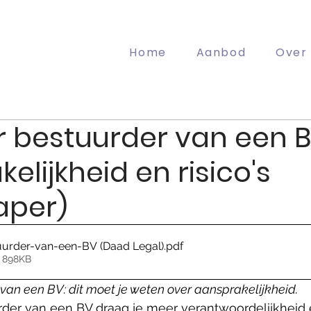
Home
Aanbod
Over
r bestuurder van een B
elijkheid en risico's
aper)
tuurder-van-een-BV (Daad Legal)
.pdf
 898KB
 van een BV: dit moet je weten over aansprakelijkheid.
urder van een BV draag je meer verantwoordelijkheid