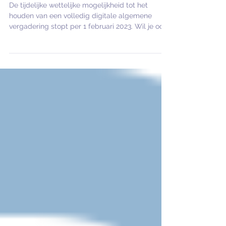
Digitale aandeelhoudersvergadering na 31
januari 2023
De tijdelijke wettelijke mogelijkheid tot het
houden van een volledig digitale algemene
vergadering stopt per 1 februari 2023. Wil je ook
na 31 januari 2023 digitaal blijven vergaderen?
Dat kan, als je statuten dat toestaan. Mocht dat
nog niet zo zijn, ga dan op tijd naar je notaris
voor een statutenwijziging. Er is een wet in de
maak om digitaal vergaderen wettelijk mogelijk
te maken, maar dat wetgevingstraject zal nog
lang duren.